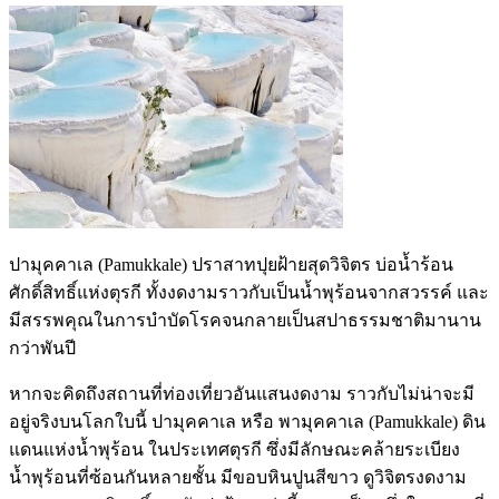
ปามุคคาเล (Pamukkale) ปราสาทปุยฝ้ายสุดวิจิตร บ่อน้ำร้อน
ศักดิ์สิทธิ์แห่งตุรกี ทั้งงดงามราวกับเป็นน้ำพุร้อนจากสวรรค์ และ
มีสรรพคุณในการบำบัดโรคจนกลายเป็นสปาธรรมชาติมานาน
กว่าพันปี
หากจะคิดถึงสถานที่ท่องเที่ยวอันแสนงดงาม ราวกับไม่น่าจะมี
อยู่จริงบนโลกใบนี้ ปามุคคาเล หรือ พามุคคาเล (Pamukkale) ดิน
แดนแห่งน้ำพุร้อน ในประเทศตุรกี ซึ่งมีลักษณะคล้ายระเบียง
น้ำพุร้อนที่ซ้อนกันหลายชั้น มีขอบหินปูนสีขาว ดูวิจิตรงดงาม