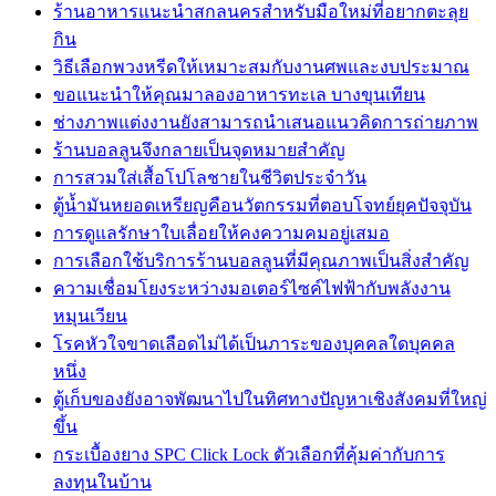
ร้านอาหารแนะนำสกลนครสำหรับมือใหม่ที่อยากตะลุย
กิน
วิธีเลือกพวงหรีดให้เหมาะสมกับงานศพและงบประมาณ
ขอแนะนำให้คุณมาลองอาหารทะเล บางขุนเทียน
ช่างภาพแต่งงานยังสามารถนำเสนอแนวคิดการถ่ายภาพ
ร้านบอลลูนจึงกลายเป็นจุดหมายสำคัญ
การสวมใส่เสื้อโปโลชายในชีวิตประจำวัน
ตู้น้ำมันหยอดเหรียญคือนวัตกรรมที่ตอบโจทย์ยุคปัจจุบัน
การดูแลรักษาใบเลื่อยให้คงความคมอยู่เสมอ
การเลือกใช้บริการร้านบอลลูนที่มีคุณภาพเป็นสิ่งสำคัญ
ความเชื่อมโยงระหว่างมอเตอร์ไซค์ไฟฟ้ากับพลังงาน
หมุนเวียน
โรคหัวใจขาดเลือดไม่ได้เป็นภาระของบุคคลใดบุคคล
หนึ่ง
ตู้เก็บของยังอาจพัฒนาไปในทิศทางปัญหาเชิงสังคมที่ใหญ่
ขึ้น
กระเบื้องยาง SPC Click Lock ตัวเลือกที่คุ้มค่ากับการ
ลงทุนในบ้าน