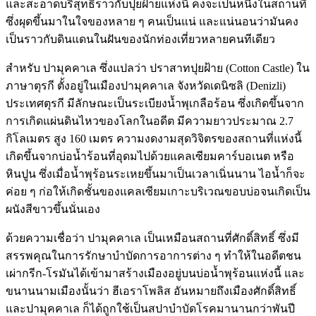
และสะอาดบริสุทธิ์ราวกับปุยฝ้ายแห่งนี้ คงจะเป็นหนึ่งในสถานที่
ซึ่งผุดขึ้นมาในใจของหลาย ๆ คนเป็นแน่ และแน่นอนว่ามันคง
เป็นราวกับดินแดนในฝันของนักท่องเที่ยวหลายคนทีเดียว
สำหรับ ปามุคคาเล ซึ่งแปลว่า ปราสาทปุยฝ้าย (Cotton Castle) ใน
ภาษาตุรกี ตั้งอยู่ในเมืองปามุคคาเล จังหวัดเดนิซลิ (Denizli)
ประเทศตุรกี มีลักษณะเป็นระเบียงน้ำพุเกลือร้อน ซึ่งเกิดขึ้นจาก
การเกิดแผ่นดินไหวของโลกในอดีต มีความยาวประมาณ 2.7
กิโลเมตร สูง 160 เมตร ความงดงามสุดวิจิตรของสถานที่แห่งนี้
เกิดขึ้นจากบ่อน้ำร้อนที่อุดมไปด้วยแคลเซียมคาร์บอเนต หรือ
หินปูน ซึ่งเมื่อน้ำพุร้อนระเหยขึ้นมาเป็นเวลาเนิ่นนาน ไอน้ำก็จะ
ค่อย ๆ ก่อให้เกิดชั้นของแคลเซียมเกาะบริเวณขอบบ่อจนเกิดเป็น
ผนังสีขาวขึ้นนั่นเอง
ด้วยความเชื่อว่า ปามุคคาเล เป็นเหมือนสถานที่ศักดิ์สิทธิ์ ซึ่งมี
สรรพคุณในการรักษาบำบัดการอาการต่าง ๆ ทำให้ในอดีตชน
เผ่ากรีก-โรมันได้เข้ามาสร้างเมืองอยู่บนบ่อน้ำพุร้อนแห่งนี้ และ
ขนานนามเมืองนั้นว่า ฮีเอราโพลิส อันหมายถึงเมืองศักดิ์สิทธิ์
และปามุคคาเล ก็ได้ถูกใช้เป็นสปาบำบัดโรคมานานกว่าพันปี