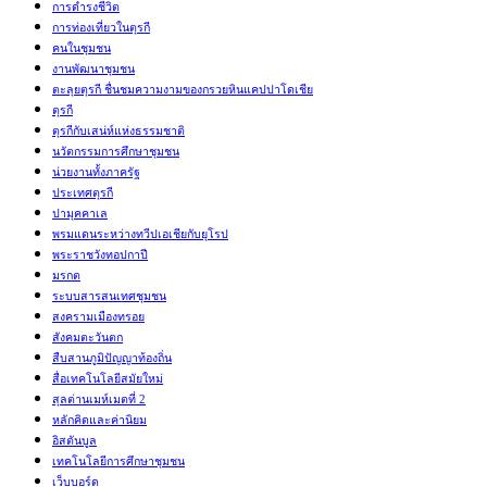
การดำรงชีวิต
การท่องเที่ยวในตุรกี
คนในชุมชน
งานพัฒนาชุมชน
ตะลุยตุรกี ชื่นชมความงามของกรวยหินแคปปาโดเชีย
ตุรกี
ตุรกีกับเสน่ห์แห่งธรรมชาติ
นวัตกรรมการศึกษาชุมชน
น่วยงานทั้งภาครัฐ
ประเทศตุรกี
ปามุคคาเล
พรมแดนระหว่างทวีปเอเชียกับยุโรป
พระราชวังทอปกาปี
มรกต
ระบบสารสนเทศชุมชน
สงครามเมืองทรอย
สังคมตะวันตก
สืบสานภูมิปัญญาท้องถิ่น
สื่อเทคโนโลยีสมัยใหม่
สุลต่านเมห์เมตที่ 2
หลักคิดและค่านิยม
อิสตันบูล
เทคโนโลยีการศึกษาชุมชน
เว็บบอร์ด