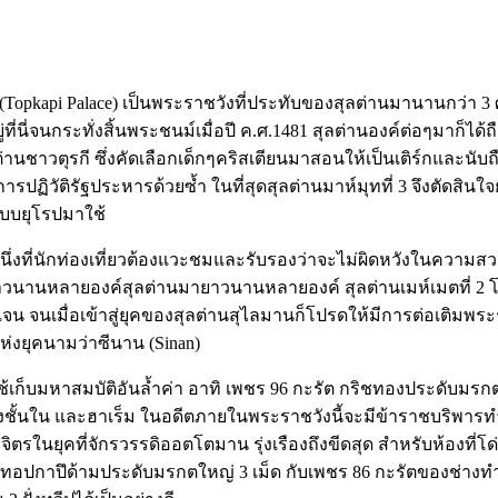
opkapi Palace) เป็นพระราชวังที่ประทับของสุลต่านมานานกว่า 3 ศ
่นี่จนกระทั่งสิ้นพระชนม์เมื่อปี ค.ศ.1481 สุลต่านองค์ต่อๆมาก็ได
นชาวตุรกี ซึ่งคัดเลือกเด็กๆคริสเตียนมาสอนให้เป็นเติร์กและนั
ฏิวัติรัฐประหารด้วยซ้ำ ในที่สุดสุลต่านมาห์มุทที่ 3 จึงตัดสินใจ
บบยุโรปมาใช้
่งหนึ่งที่นักท่องเที่ยวต้องแวะชมและรับรองว่าจะไม่ผิดหวังในค
าวนานหลายองค์สุลต่านมายาวนานหลายองค์ สุลต่านเมห์เมตที่ 2 โ
เจน จนเมื่อเข้าสู่ยุคของสุลต่านสุไลมานก็โปรดให้มีการต่อเติม
ห่งยุคนามว่าซีนาน (Sinan)
ใช้เก็บมหาสมบัติอันล้ำค่า อาทิ เพชร 96 กะรัต กริชทองประดับมร
งชั้นใน และฮาเร็ม ในอดีตภายในพระราชวังนี้จะมีข้าราชบริพารทำ
วิจิตรในยุคที่จักรวรรดิออตโตมาน รุ่งเรืองถึงขีดสุด สำหรับห้องที่โ
่งทอปกาปึด้ามประดับมรกตใหญ่ 3 เม็ด กับเพชร 86 กะรัตของช่างทำ