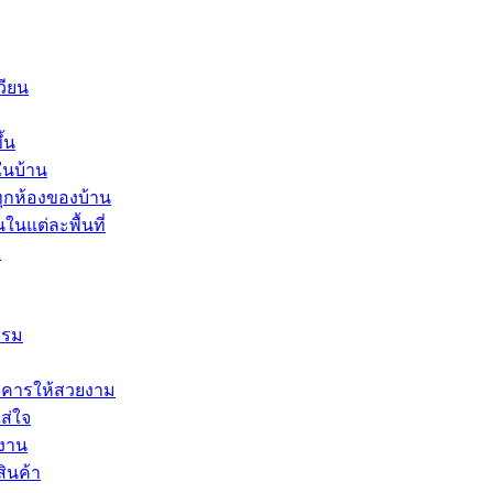
วียน
้น
นในบ้าน
ทุกห้องของบ้าน
ในแต่ละพื้นที่
ง
รรม
อาคารให้สวยงาม
ส่ใจ
ำงาน
สินค้า