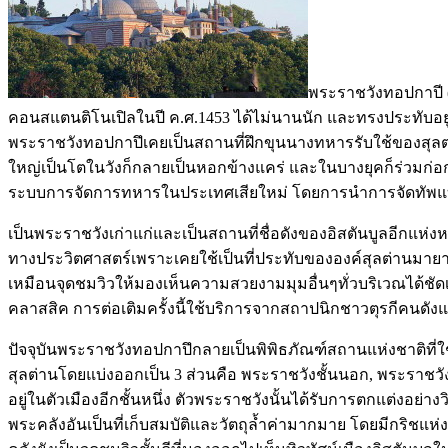
พระราชวังทอปกาปี (T
คอนสแตนติโนเปิลในปี ค.ศ.1453 ได้ไม่นานนัก และทรงประทับอยู่ที
พระราชวังทอปกาปึเคยเป็นสถานที่ฝึกขุนนางทหารรับใช้ของสุลต่า
ใหญ่เป็นโตในวังก็กลายเป็นหอกข้างแคร่ และในบางยุคก็ร่วมก่อการป
ระบบการจัดการทหารในประเทศเสียใหม่ โดยการนำการจัดทัพแ
เป็นพระราชวังเก่าแก่และเป็นสถานที่ชื่อดังของอิสตันบูลอีกแห
ทางประวิตศาสตร์เพราะเคยใช้เป็นที่ประทับขององค์สุลต่านมาย
เหมือนจุดชมวิวให้มองเห็นความสวยงามมุมอื่นๆทั่วบริเวณได้ชัด
คลาสสิค การต่อเติมครั้งนี้ใช้บริการจากสถาปนิกชาวตุรกีคนดังแ
ปัจจุบันพระราชวังทอปกาปึกลายเป็นพิพิธภัณฑ์สถานแห่งชาติที่
สุลต่านโดยแบ่งออกเป็น 3 ส่วนคือ พระราชวังชั้นนอก, พระราชวั
อยู่ในตัวเมืองอีกชั้นหนึ่ง ตัวพระราชวังนั้นได้รับการตกแต่งอย่าง
พระคลังอันเป็นที่เก็บสมบัติและวัตถุล้ำค่ามากมาย โดยมีกริชแห