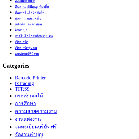
สังคมตะวันตก
สืบสานภูมิปัญญาท้องถิ่น
สื่อเทคโนโลยีสมัยใหม่
สุลต่านเมห์เมตที่ 2
หลักคิดและค่านิยม
อิสตันบูล
เทคโนโลยีการศึกษาชุมชน
เว็บบอร์ด
เว็บบอร์ดชุมชน
เอกลักษณ์ที่ดีงาม
Categories
Barcode Printer
fx trading
TFRS9
กระเช้าผลไม้
การศึกษา
ความสวยความงาม
งานแต่งงาน
จดทะเบียนบริษัทฟรี
จัดงานทำบุญ