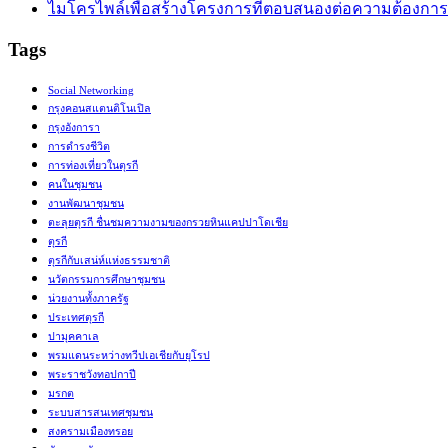
ไมโครไพล์เพื่อสร้างโครงการที่ตอบสนองต่อความต้องการ
Tags
Social Networking
กรุงคอนสแตนติโนเปิล
กรุงอังการา
การดำรงชีวิต
การท่องเที่ยวในตุรกี
คนในชุมชน
งานพัฒนาชุมชน
ตะลุยตุรกี ชื่นชมความงามของกรวยหินแคปปาโดเชีย
ตุรกี
ตุรกีกับเสน่ห์แห่งธรรมชาติ
นวัตกรรมการศึกษาชุมชน
น่วยงานทั้งภาครัฐ
ประเทศตุรกี
ปามุคคาเล
พรมแดนระหว่างทวีปเอเชียกับยุโรป
พระราชวังทอปกาปี
มรกต
ระบบสารสนเทศชุมชน
สงครามเมืองทรอย