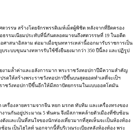
ตวรรษ สร้างโดยจักรพรรดิเมห์เม็ตผู้พิชิต หลังจากที่ยึดครอง
้ถือธรรมเนียมประทับที่นี่กันตลอดมาจนถึงศตวรรษที่ 19 ในอดีต
บถือศาสนาอิสลาม ต่อมาเมื่อขุนทหารเหล่านี้ออกมารับราชการเป็น
ยุบระบบขุนนางทหารรับใช้ซึ่งยืนยงมากว่า 350 ปีนี้ลง และปฏิรูป
วามสวยงามล้ำค่าและอลังการมาก พระราชวังทอปกาปีมีความสำคัญ
ปรดให้สร้างพระราชวังทอปกาปีขึ้นบนสุดยอดทำเลที่จะเป็ฯ
พระราชวังทอปกาปีขึ้นอีกให้มีสถาปัตยกรรมในแบบออตโตมัน
กต เครื่องลายครามจากจีน หยก มรกต ทับทิม และเครื่องทรงของ
งานกันอยู่ประมาณ 5 พันคน จึงมีสภาพคล้ายตัวเมืองที่ซับซ้อน
ด่งดังและเป็นที่สนใจของนักท่องเที่ยวมากที่สุดเห็นจะเป็นห้องท้อง
ช้อน เป็นไฮไลท์ นอกจากนี้ที่บริเวณระเบียงหลังห้องท้อง พระ