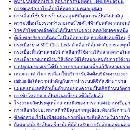
ตู้น้ำมันหยอดเหรียญคือนวัตกรรมที่ตอบโจทย์ยุคปัจจุบัน
การดูแลรักษาใบเลื่อยให้คงความคมอยู่เสมอ
การเลือกใช้บริการร้านบอลลูนที่มีคุณภาพเป็นสิ่งสำคัญ
ความเชื่อมโยงระหว่างมอเตอร์ไซค์ไฟฟ้ากับพลังงานหมุนเ
โรคหัวใจขาดเลือดไม่ได้เป็นภาระของบุคคลใดบุคคลหนึ่ง
ตู้เก็บของยังอาจพัฒนาไปในทิศทางปัญหาเชิงสังคมที่ใหญ่ขึ
กระเบื้องยาง SPC Click Lock ตัวเลือกที่คุ้มค่ากับการลงทุ
กระเบื้องพื้นบ้านลายไม้ ตัวเลือกที่ใช้งานได้หลากหลายใน
กระเบื้องยางแบบม้วน วิธีเลือกใช้ให้เหมาะสมกับการใช้งาน
ยาปลูกผมของเราได้รับการออกแบบมาเพื่อแก้ปัญหาผมร่ว
เหตุผลว่าทำไมการเลือกใช้บริการรับจัดตั้งบริษัทครบวงจร
shihlin ยังให้ความสำคัญกับการนำระบบดิจิทัลเข้ามาช่วย
แผ่นสแตนเลสสีดำเป็นตัวแทนของความเป็นเลิศด้านนวัตก
การชิงโชคกลายเป็นส่วนหนึ่งของชีวิตไปแล้ว
โรงงานผลิตประตูเหล็กส่วนหนึ่งของการตกแต่งบ้านหรือ
การเลือกถังขยะพลาสติกที่มีคุณภาพสูงยังสะท้อนถึงความใ
ข้อต่อสวมเร็วไม่เพียงแต่จะช่วยเพิ่มประสิทธิภาพในการท
ถังพลาสติกยังเป็นเครื่องมือที่ดีสำหรับการจัดเก็บและขนส่ง