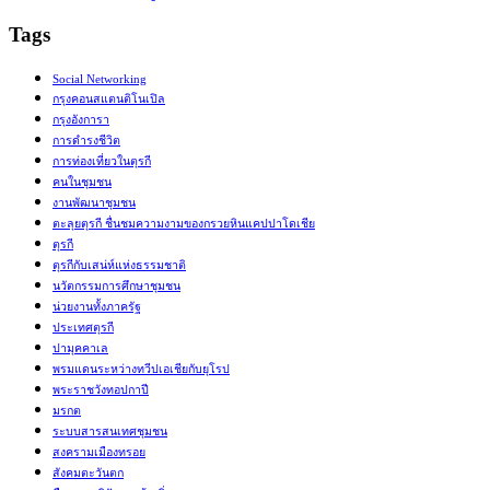
Tags
Social Networking
กรุงคอนสแตนติโนเปิล
กรุงอังการา
การดำรงชีวิต
การท่องเที่ยวในตุรกี
คนในชุมชน
งานพัฒนาชุมชน
ตะลุยตุรกี ชื่นชมความงามของกรวยหินแคปปาโดเชีย
ตุรกี
ตุรกีกับเสน่ห์แห่งธรรมชาติ
นวัตกรรมการศึกษาชุมชน
น่วยงานทั้งภาครัฐ
ประเทศตุรกี
ปามุคคาเล
พรมแดนระหว่างทวีปเอเชียกับยุโรป
พระราชวังทอปกาปี
มรกต
ระบบสารสนเทศชุมชน
สงครามเมืองทรอย
สังคมตะวันตก