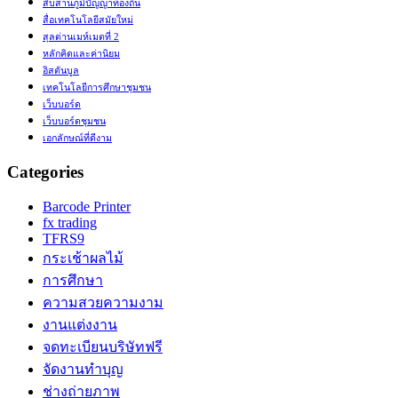
สืบสานภูมิปัญญาท้องถิ่น
สื่อเทคโนโลยีสมัยใหม่
สุลต่านเมห์เมตที่ 2
หลักคิดและค่านิยม
อิสตันบูล
เทคโนโลยีการศึกษาชุมชน
เว็บบอร์ด
เว็บบอร์ดชุมชน
เอกลักษณ์ที่ดีงาม
Categories
Barcode Printer
fx trading
TFRS9
กระเช้าผลไม้
การศึกษา
ความสวยความงาม
งานแต่งงาน
จดทะเบียนบริษัทฟรี
จัดงานทำบุญ
ช่างถ่ายภาพ