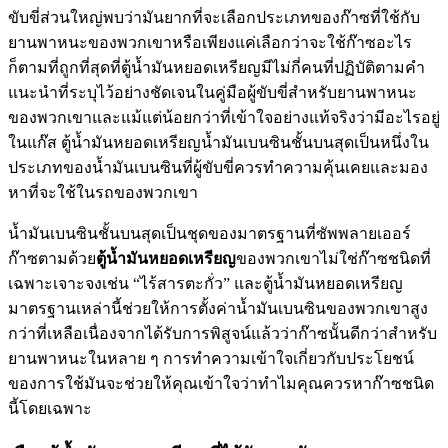
ขับขี่ส่วนใหญ่พบว่ามันยากที่จะเลือกประเภทของก๊าซที่ใช้กับ
ยานพาหนะของพวกเขาหรือเพียงแค่เลือกว่าจะใช้ก๊าซอะไร
ก็ตามที่ถูกที่สุดที่ตู้น้ำมันหยอดเหรียญมีไม่กี่คนที่ปฏิบัติตามคำ
แนะนำที่ระบุไว้อย่างชัดเจนในคู่มือผู้ขับขี่สำหรับยานพาหนะ
ของพวกเขาและแม้แต่น้อยกว่าที่เข้าใจอย่างแท้จริงว่ามีอะไรอยู่
ในแก๊ส ตู้น้ำมันหยอดเหรียญน้ำมันเบนซินชั้นบนสุดเป็นหนึ่งใน
ประเภทของน้ำมันเบนซินที่ผู้ขับขี่ควรทำความคุ้นเคยและมอง
หาที่จะใช้ในรถของพวกเขา
น้ำมันเบนซินชั้นบนสุดเป็นชุดของมาตรฐานที่ซัพพลายเออร์
ก๊าซตามด้วย
ตู้น้ำมันหยอดเหรียญ
ของพวกเขาไม่ใช่ก๊าซชนิดที่
เฉพาะเจาะจงเช่น “ไร้สารตะกั่ว” และตู้น้ำมันหยอดเหรียญ
มาตรฐานเหล่านี้ช่วยให้การตั้งค่าน้ำมันเบนซินของพวกเขาสูง
กว่าที่เหลือเนื่องจากได้รับการพิสูจน์แล้วว่าก๊าซนั้นดีกว่าสำหรับ
ยานพาหนะในหลาย ๆ การทำความเข้าใจเกี่ยวกับประโยชน์
ของการใช้มันจะช่วยให้คุณเข้าใจว่าทำไมคุณควรหาก๊าซชนิด
นี้โดยเฉพาะ