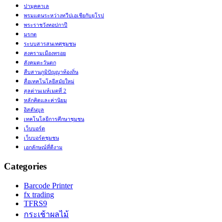
ปามุคคาเล
พรมแดนระหว่างทวีปเอเชียกับยุโรป
พระราชวังทอปกาปี
มรกต
ระบบสารสนเทศชุมชน
สงครามเมืองทรอย
สังคมตะวันตก
สืบสานภูมิปัญญาท้องถิ่น
สื่อเทคโนโลยีสมัยใหม่
สุลต่านเมห์เมตที่ 2
หลักคิดและค่านิยม
อิสตันบูล
เทคโนโลยีการศึกษาชุมชน
เว็บบอร์ด
เว็บบอร์ดชุมชน
เอกลักษณ์ที่ดีงาม
Categories
Barcode Printer
fx trading
TFRS9
กระเช้าผลไม้