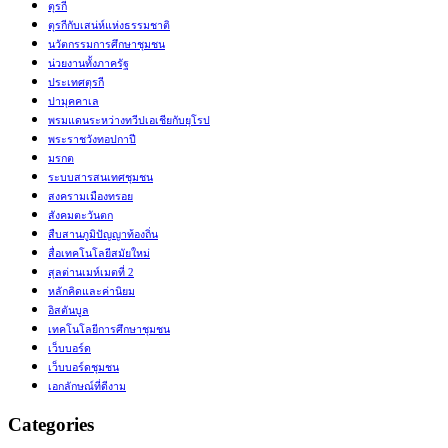
ตุรกี
ตุรกีกับเสน่ห์แห่งธรรมชาติ
นวัตกรรมการศึกษาชุมชน
น่วยงานทั้งภาครัฐ
ประเทศตุรกี
ปามุคคาเล
พรมแดนระหว่างทวีปเอเชียกับยุโรป
พระราชวังทอปกาปี
มรกต
ระบบสารสนเทศชุมชน
สงครามเมืองทรอย
สังคมตะวันตก
สืบสานภูมิปัญญาท้องถิ่น
สื่อเทคโนโลยีสมัยใหม่
สุลต่านเมห์เมตที่ 2
หลักคิดและค่านิยม
อิสตันบูล
เทคโนโลยีการศึกษาชุมชน
เว็บบอร์ด
เว็บบอร์ดชุมชน
เอกลักษณ์ที่ดีงาม
Categories