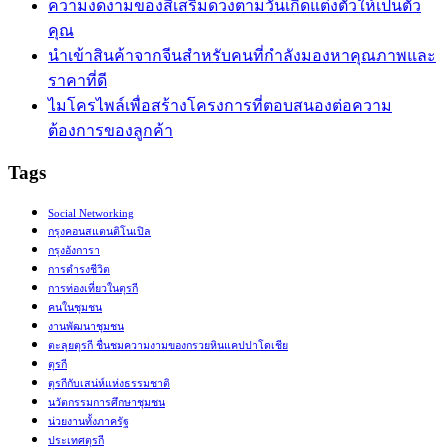
ความงดงามของสีเสริมดวงตามวันเกิดแต่งตัวให้เป็นตัว
คุณ
นำเข้าสินค้าจากจีนสำหรับคนที่กำลังมองหาคุณภาพและ
ราคาที่ดี
ไมโครไพล์เพื่อสร้างโครงการที่ตอบสนองต่อความ
ต้องการของลูกค้า
Tags
Social Networking
กรุงคอนสแตนติโนเปิล
กรุงอังการา
การดำรงชีวิต
การท่องเที่ยวในตุรกี
คนในชุมชน
งานพัฒนาชุมชน
ตะลุยตุรกี ชื่นชมความงามของกรวยหินแคปปาโดเชีย
ตุรกี
ตุรกีกับเสน่ห์แห่งธรรมชาติ
นวัตกรรมการศึกษาชุมชน
น่วยงานทั้งภาครัฐ
ประเทศตุรกี