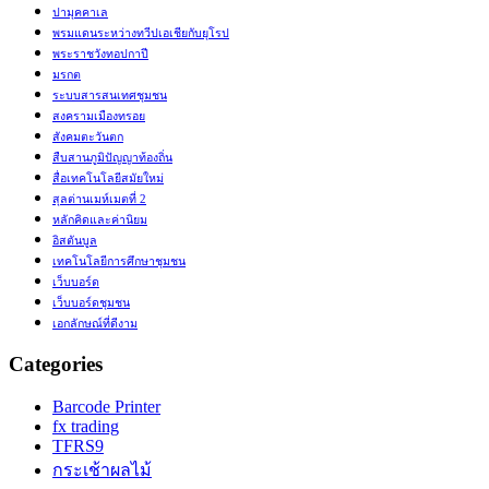
ปามุคคาเล
พรมแดนระหว่างทวีปเอเชียกับยุโรป
พระราชวังทอปกาปี
มรกต
ระบบสารสนเทศชุมชน
สงครามเมืองทรอย
สังคมตะวันตก
สืบสานภูมิปัญญาท้องถิ่น
สื่อเทคโนโลยีสมัยใหม่
สุลต่านเมห์เมตที่ 2
หลักคิดและค่านิยม
อิสตันบูล
เทคโนโลยีการศึกษาชุมชน
เว็บบอร์ด
เว็บบอร์ดชุมชน
เอกลักษณ์ที่ดีงาม
Categories
Barcode Printer
fx trading
TFRS9
กระเช้าผลไม้