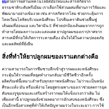
ผม
ด้วยการผสานเทคโนโลยีสมัยใหม่และสารสกัดจาก
ธรรมชาติระดับพรีเมียม เราเลือกใช้ส่วนผสมที่ผ่านการวิจัยและ
พัฒนามาอย่างเข้มงวด เช่น สารสกัดจากโสม ช่วยกระตุ้นการ
ไหลเวียนโลหิตบริเวณหนังศีรษะ โปรตีนเคราตินช่วยฟื้นฟู
เส้นผมที่อ่อนแอ และวิตามิน E ที่ช่วยปกป้องเส้นผมจากการถูก
ทำลายโดยมลภาวะและแสงแดด ยาปลูกผมของเราปราศจาก
สารเคมีที่ก่อให้เกิดการระคายเคือง มั่นใจได้ในความปลอดภัย
และผลลัพธ์ที่ยั่งยืน
สิ่งที่ทำให้ยาปลูกผมของเราแตกต่างคือ
ความสามารถในการซึมซาบลึกเข้าสู่รากผมและหนังศีรษะ
กระตุ้นให้รากผมที่หยุดทำงานกลับมามีชีวิตชีวาอีกครั้ง
ผลิตภัณฑ์นี้เหมาะสำหรับทุกสภาพหนังศีรษะ ไม่ว่าจะเป็นหนัง
ศีรษะแห้ง มัน หรือแพ้ง่าย โดยสูตรเฉพาะของเราช่วยลดการอุด
ตันของรูขุมขนและเสริมสร้างรากผมให้แข็งแรงกว่าเดิม ไม่
เพียงเท่านี้ ยาปลูกผมยังช่วยลดอาการอักเสบของหนังศีรษะ ซึ่ง
เป็นอีกหนึ่งสาเหตุที่ทำให้เกิดปัญหาผมร่วงในระยะยาว การใช้