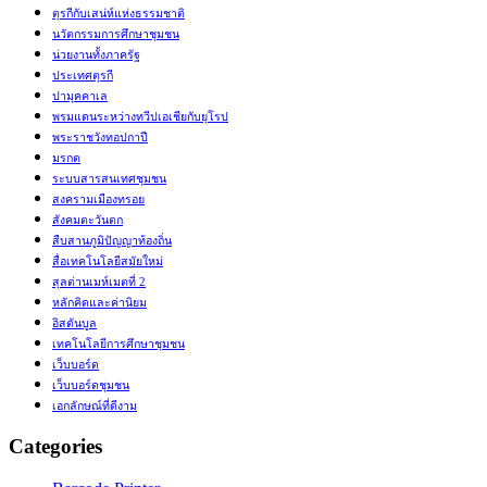
ตุรกีกับเสน่ห์แห่งธรรมชาติ
นวัตกรรมการศึกษาชุมชน
น่วยงานทั้งภาครัฐ
ประเทศตุรกี
ปามุคคาเล
พรมแดนระหว่างทวีปเอเชียกับยุโรป
พระราชวังทอปกาปี
มรกต
ระบบสารสนเทศชุมชน
สงครามเมืองทรอย
สังคมตะวันตก
สืบสานภูมิปัญญาท้องถิ่น
สื่อเทคโนโลยีสมัยใหม่
สุลต่านเมห์เมตที่ 2
หลักคิดและค่านิยม
อิสตันบูล
เทคโนโลยีการศึกษาชุมชน
เว็บบอร์ด
เว็บบอร์ดชุมชน
เอกลักษณ์ที่ดีงาม
Categories