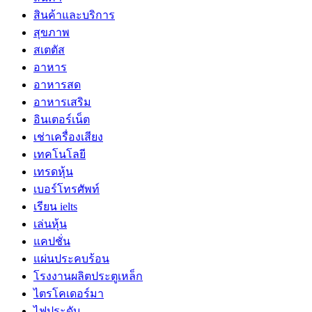
สินค้าและบริการ
สุขภาพ
สเตตัส
อาหาร
อาหารสด
อาหารเสริม
อินเตอร์เน็ต
เช่าเครื่องเสียง
เทคโนโลยี
เทรดหุ้น
เบอร์โทรศัพท์
เรียน ielts
เล่นหุ้น
แคปชั่น
แผ่นประคบร้อน
โรงงานผลิตประตูเหล็ก
ไตรโคเดอร์มา
ไฟประดับ