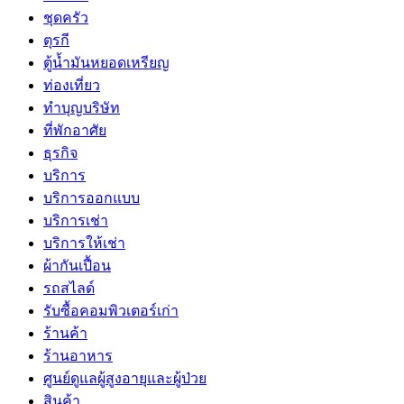
ชุดครัว
ตุรกี
ตู้น้ำมันหยอดเหรียญ
ท่องเที่ยว
ทำบุญบริษัท
ที่พักอาศัย
ธุรกิจ
บริการ
บริการออกแบบ
บริการเช่า
บริการให้เช่า
ผ้ากันเปื้อน
รถสไลด์
รับซื้อคอมพิวเตอร์เก่า
ร้านค้า
ร้านอาหาร
ศูนย์ดูแลผู้สูงอายุและผู้ป่วย
สินค้า