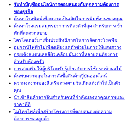
รับทำบัญชีออนไลน์การตอบสนองกับทุกความต้องการ
ของธุรกิจ
ค้นหาโรงพิมพ์เพื่อความเป็นเลิศในการพิมพ์งานของคุณ
ค้นหาโรงแรมสมุทรปราการที่ลงตัวที่สุด สำหรับการเข้า
พักที่สะดวกสบาย
ไตรโคเดอร์มาเพิ่มประสิทธิภาพในการจัดการโรคพืช
อุปกรณ์ไฟฟ้าไม่เพียงเพียงแค่ตัวช่วยในการให้แสงสว่าง
กรุยเชิงสแตนเลสสีผิวเคลือบมันเงาที่หลายคนต้องการ
สำหรับห้องครัว
การส่งเสริมให้ผู้บริโภครับรู้เกี่ยวกับการใช้กระเช้าผลไม้
ค้นพบความสุขในการสั่งซื้อสินค้าญี่ปุ่นออนไลน์
ความงดงามของสีเสริมดวงตามวันเกิดแต่งตัวให้เป็นตัว
คุณ
นำเข้าสินค้าจากจีนสำหรับคนที่กำลังมองหาคุณภาพและ
ราคาที่ดี
ไมโครไพล์เพื่อสร้างโครงการที่ตอบสนองต่อความ
ต้องการของลูกค้า