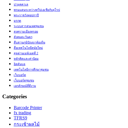
ปามุคคาเล
พรมแดนระหว่างทวีปเอเชียกับยุโรป
พระราชวังทอปกาปี
มรกต
ระบบสารสนเทศชุมชน
สงครามเมืองทรอย
สังคมตะวันตก
สืบสานภูมิปัญญาท้องถิ่น
สื่อเทคโนโลยีสมัยใหม่
สุลต่านเมห์เมตที่ 2
หลักคิดและค่านิยม
อิสตันบูล
เทคโนโลยีการศึกษาชุมชน
เว็บบอร์ด
เว็บบอร์ดชุมชน
เอกลักษณ์ที่ดีงาม
Categories
Barcode Printer
fx trading
TFRS9
กระเช้าผลไม้