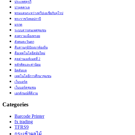
ประเทศตุรกี
ปามุคคาเล
พรมแดนระหว่างทวีปเอเชียกับยุโรป
พระราชวังทอปกาปี
มรกต
ระบบสารสนเทศชุมชน
สงครามเมืองทรอย
สังคมตะวันตก
สืบสานภูมิปัญญาท้องถิ่น
สื่อเทคโนโลยีสมัยใหม่
สุลต่านเมห์เมตที่ 2
หลักคิดและค่านิยม
อิสตันบูล
เทคโนโลยีการศึกษาชุมชน
เว็บบอร์ด
เว็บบอร์ดชุมชน
เอกลักษณ์ที่ดีงาม
Categories
Barcode Printer
fx trading
TFRS9
กระเช้าผลไม้